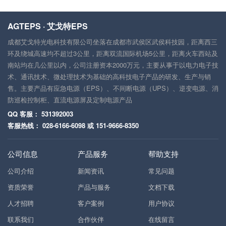
AGTEPS · 艾戈特EPS
成都艾戈特光电科技有限公司坐落在成都市武侯区武侯科技园，距离西三
环及绕城高速均不超过3公里，距离双流国际机场5公里，距离火车西站及
南站均在几公里以内，公司注册资本2000万元，主要从事于以电力电子技
术、通讯技术、微处理技术为基础的高科技电子产品的研发、生产与销
售。主要产品有应急电源（EPS）、不间断电源（UPS）、逆变电源、消
防巡检控制柜、直流电源屏及定制电源产品
QQ 客服： 531392003
客服热线： 028-6166-6098 或 151-9666-8350
公司信息
产品服务
帮助支持
公司介绍
新闻资讯
常见问题
资质荣誉
产品与服务
文档下载
人才招聘
客户案例
用户协议
联系我们
合作伙伴
在线留言