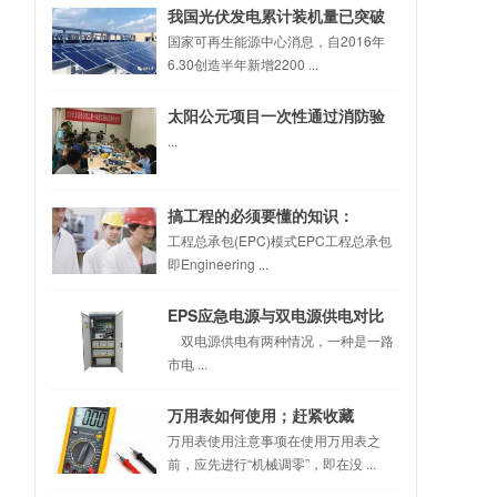
我国光伏发电累计装机量已突破
100GW
国家可再生能源中心消息，自2016年
6.30创造半年新增2200 ...
太阳公元项目一次性通过消防验
收
...
搞工程的必须要懂的知识：
EPC、PMC、DB、DBB、CM、
工程总承包(EPC)模式EPC工程总承包
即Engineering ...
BOT、PPP
EPS应急电源与双电源供电对比
双电源供电有两种情况，一种是一路
市电 ...
万用表如何使用；赶紧收藏
万用表使用注意事项在使用万用表之
前，应先进行“机械调零”，即在没 ...