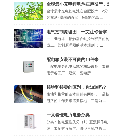
全球最小充电锂电池在庐投产，2
分钟充满| 加油站变充电站，充电
全球最小充电锂电池在合肥投产，2分
钟充满4毫米的直径，5毫米的高 ...
还有这种操作？
电气控制原理图，一文让你全掌
握！
一、继电器—接触器自动控制线路的构
成二、绘制原理图的基本规则 ： ...
配电箱安装不可做的14件事
配电箱是配电系统的末级设备，常被
用于各工厂、建筑、变电所 ...
接地和接零的区别，你知道吗？
接地和接零的基本目的有两条，一是按
电路的工作要求需要接地；二是为 ...
一文看懂电力电源分类
分类：按电源性质分（1）直流操作电
源，常见有直流屏、微型直流电源 ...