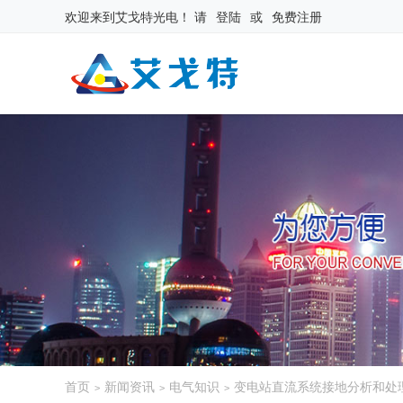
欢迎来到
艾戈特光电
！
请
登陆
或
免费注册
首页
新闻资讯
电气知识
变电站直流系统接地分析和处
>
>
>