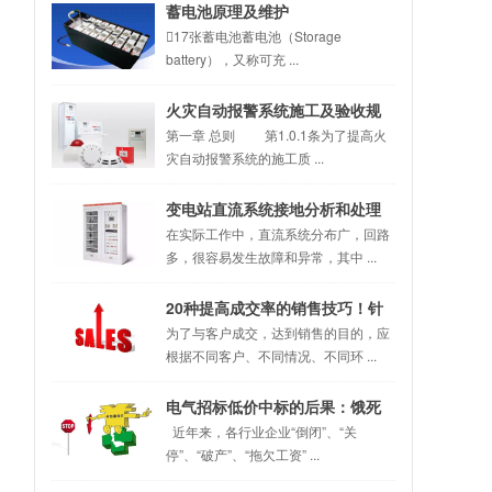
蓄电池原理及维护
17张蓄电池蓄电池（Storage
battery），又称可充 ...
火灾自动报警系统施工及验收规
范！
第一章 总则 第1.0.1条为了提高火
灾自动报警系统的施工质 ...
变电站直流系统接地分析和处理
在实际工作中，直流系统分布广，回路
多，很容易发生故障和异常，其中 ...
20种提高成交率的销售技巧！针
对不同的客户灵活使用！
为了与客户成交，达到销售的目的，应
根据不同客户、不同情况、不同环 ...
电气招标低价中标的后果：饿死
同行、累死自己、坑死甲方！
近年来，各行业企业“倒闭”、“关
停”、“破产”、“拖欠工资” ...