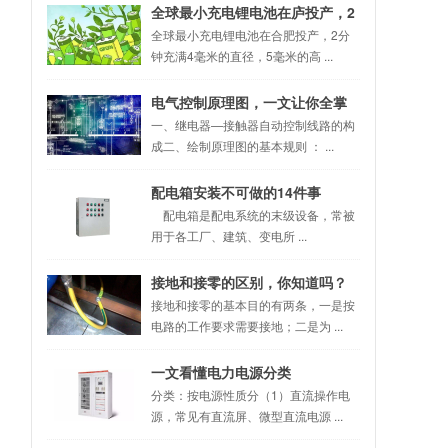
全球最小充电锂电池在庐投产，2
分钟充满| 加油站变充电站，充电
全球最小充电锂电池在合肥投产，2分
钟充满4毫米的直径，5毫米的高 ...
还有这种操作？
电气控制原理图，一文让你全掌
握！
一、继电器—接触器自动控制线路的构
成二、绘制原理图的基本规则 ： ...
配电箱安装不可做的14件事
配电箱是配电系统的末级设备，常被
用于各工厂、建筑、变电所 ...
接地和接零的区别，你知道吗？
接地和接零的基本目的有两条，一是按
电路的工作要求需要接地；二是为 ...
一文看懂电力电源分类
分类：按电源性质分（1）直流操作电
源，常见有直流屏、微型直流电源 ...