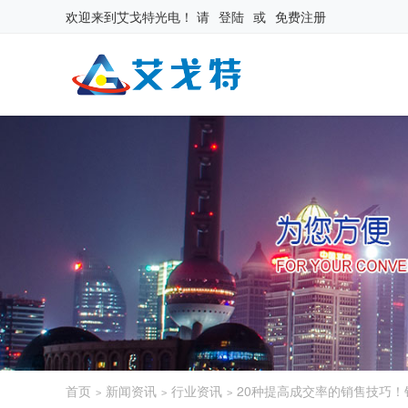
欢迎来到
艾戈特光电
！
请
登陆
或
免费注册
首页
新闻资讯
行业资讯
20种提高成交率的销售技巧
>
>
>