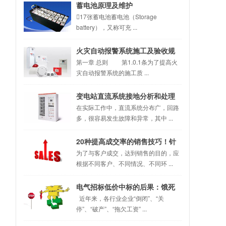
蓄电池原理及维护
17张蓄电池蓄电池（Storage
battery），又称可充 ...
火灾自动报警系统施工及验收规
范！
第一章 总则 第1.0.1条为了提高火
灾自动报警系统的施工质 ...
变电站直流系统接地分析和处理
在实际工作中，直流系统分布广，回路
多，很容易发生故障和异常，其中 ...
20种提高成交率的销售技巧！针
对不同的客户灵活使用！
为了与客户成交，达到销售的目的，应
根据不同客户、不同情况、不同环 ...
电气招标低价中标的后果：饿死
同行、累死自己、坑死甲方！
近年来，各行业企业“倒闭”、“关
停”、“破产”、“拖欠工资” ...