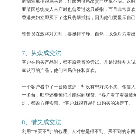
的翡翠戒指很感兴趣，只因为价格昂贵而犹豫不决。这时
亚某国总统夫人来店时也曾看过这只戒指，而且非常喜欢
香港夫妇立即买下了这只翡翠戒指，因为他们要显示自己
销售员在激将对方时，要显得平静、自然，以免对方看出
7、从众成交法
客户在购买产品时，都不愿意冒险尝试。凡是没经别人试
家认可的产品，他们容易信任和喜欢。
一个客户看中了一台微波炉，却没有想好买不买。销售人
十多台，旺季还要预订才能买到现货。”客户看了看微波
炉，都说方便实惠。”客户就很容易作出购买的决定了。
8、惜失成交法
利用
“怕买不到”的心理。人对愈是得不到、买不到的东