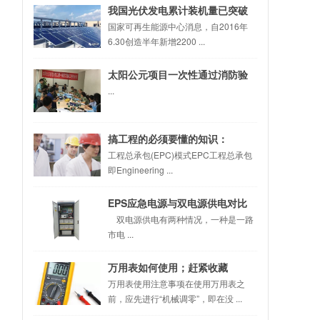
我国光伏发电累计装机量已突破
100GW
国家可再生能源中心消息，自2016年
6.30创造半年新增2200 ...
太阳公元项目一次性通过消防验
收
...
搞工程的必须要懂的知识：
EPC、PMC、DB、DBB、CM、
工程总承包(EPC)模式EPC工程总承包
即Engineering ...
BOT、PPP
EPS应急电源与双电源供电对比
双电源供电有两种情况，一种是一路
市电 ...
万用表如何使用；赶紧收藏
万用表使用注意事项在使用万用表之
前，应先进行“机械调零”，即在没 ...