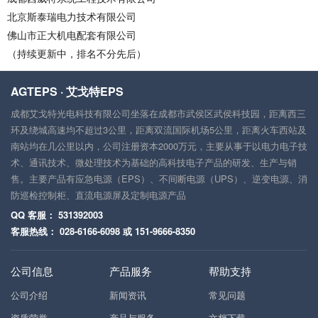
北京斯泰瑞电力技术有限公司
佛山市正大机电配套有限公司
（持续更新中，排名不分先后）
AGTEPS · 艾戈特EPS
成都艾戈特光电科技有限公司坐落在成都市武侯区武侯科技园，距离西三
环及绕城高速均不超过3公里，距离双流国际机场5公里，距离火车西站及
南站均在几公里以内，公司注册资本2000万元，主要从事于以电力电子技
术、通讯技术、微处理技术为基础的高科技电子产品的研发、生产与销
售。主要产品有应急电源（EPS）、不间断电源（UPS）、逆变电源、消
防巡检控制柜、直流电源屏及定制电源产品
QQ 客服： 531392003
客服热线： 028-6166-6098 或 151-9666-8350
公司信息
产品服务
帮助支持
公司介绍
新闻资讯
常见问题
资质荣誉
产品与服务
文档下载